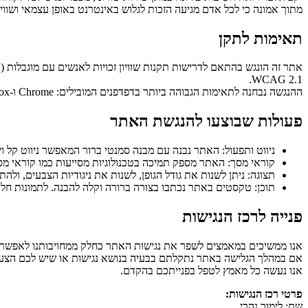
מתוך אמונה כי לכל אדם מגיעה הזכות לגלוש באינטרנט באופן עצמאי ושוויונ
תאימות לתקן
WCAG 2.1.
​ההנגשה נבחנה לתאימות הגבוהה ביותר בדפדפנים המובילים: Chrome ו-Firefox.
פעולות שבוצעו להנגשת האתר
ניווט ותפעול: האתר נבנה עם מבנה סמנטי ברור המאפשר ניווט קל ויעיל ב
​קוראי מסך: האתר מספק תמיכה בטכנולוגיות מסייעות כמו קוראי מס
​תצוגה: ניתן לשנות את גודל הגופן, לשנות את ניגודיות הצבעים, ול
​תוכן: טקסטים באתר נכתבו בצורה ברורה וקלה להבנה. לתמונות חלופות טקסטואליות (alt text) כדי לאפשר שי
פנייה לרכז הנגישות
אנו ממשיכים במאמצים לשפר את נגישות האתר כחלק ממחויבותנו לאפשר לכ
אם במהלך הגלישה באתר נתקלתם בבעיה בנושא נגישות או שיש לכם הצעה ל
אנו נעשה כל מאמץ לטפל בפנייתכם בהקדם.
​פרטי רכז הנגישות:
​שם: לימור נהרי