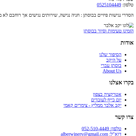
​טלפון:
0525104449
הסדרי נגישות פיזיים בבוסתן : חניה נגישה, שירותים נגישים אך רוחבם לא
הזמינו טעימות וסיור בבוסתן
אודות
הסיפור שלנו
על היקב
בוסתן עברי
About Us
בקרו אצלנו
אטרקציה בצפון
יום כייף לעובדים
יקב אלבר ממליץ - צימרים קאמי
צרו קשר
טלפון:
052-510-4449
דוא"ל:
alberwinery@gmail.com