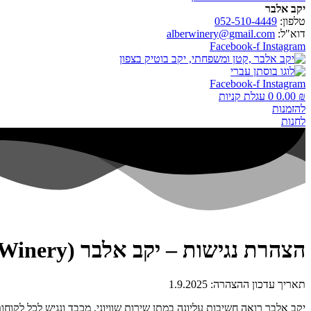
יקב אלבר
טלפון:
052-510-4449
דוא"ל:
alberwinery@gmail.com
Facebook-f
Instagram
Facebook-f
Instagram
₪
0.00
0
עגלת קניות
להזמנות
לחנות
הצהרת נגישות – יקב אלבר (Alber Winery)
תאריך עדכון ההצהרה: 1.9.2025
יקב אלבר רואה חשיבות עליונה במתן שירות שוויוני, מכבד ונגיש לכל לקוחות