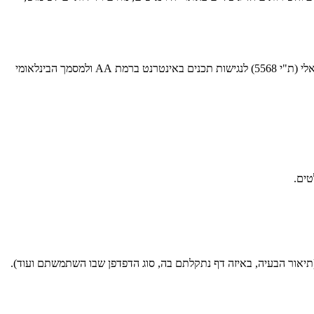
אתר זה הונגש בהתאם לדרישות תקנות שוויון זכויות לאנשים עם מוגבלות (התאמות נגישות לשירות), התשע"ג-2013, והוא תואם להמלצות התקן הישראלי (ת"י 5568) לנגישות תכנים באינטרנט ברמת AA ולמסמך הבינלאומי
טים.
תיאור הבעיה, באיזה דף נתקלתם בה, סוג הדפדפן שבו השתמשתם ועוד).